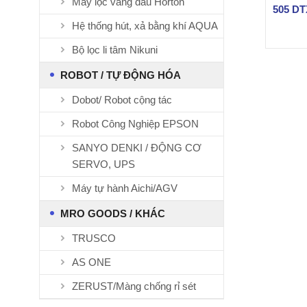
Máy lọc váng dầu Horton
505 D
Hệ thống hút, xả bằng khí AQUA
Bộ lọc li tâm Nikuni
ROBOT / TỰ ĐỘNG HÓA
Dobot/ Robot cộng tác
Robot Công Nghiệp EPSON
SANYO DENKI / ĐỘNG CƠ
SERVO, UPS
Máy tự hành Aichi/AGV
MRO GOODS / KHÁC
TRUSCO
AS ONE
ZERUST/Màng chống rỉ sét