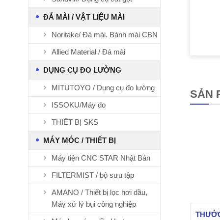
ĐÁ MÀI / VẬT LIỆU MÀI
Noritake/ Đá mài. Bánh mài CBN
Allied Material / Đá mài
DỤNG CỤ ĐO LƯỜNG
MITUTOYO / Dụng cụ đo lường
SẢN 
ISSOKU/Máy đo
THIẾT BỊ SKS
MÁY MÓC / THIẾT BỊ
Máy tiện CNC STAR Nhật Bản
FILTERMIST / bộ sưu tập
AMANO / Thiết bị lọc hơi dầu,
Máy xử lý bụi công nghiệp
THƯỚC