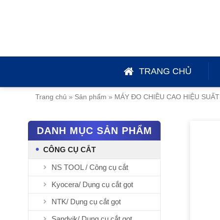
Skip
to
content
TRANG CHỦ
Trang chủ
»
Sản phẩm
»
MÁY ĐO CHIỀU CAO HIỆU SUẤT
DANH MỤC SẢN PHẨM
CÔNG CỤ CẮT
NS TOOL / Công cụ cắt
Kyocera/ Dụng cụ cắt gọt
NTK/ Dụng cụ cắt gọt
Sandvik/ Dụng cụ cắt gọt