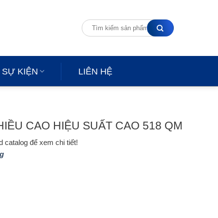
 SỰ KIỆN
LIÊN HỆ
IỀU CAO HIỆU SUẤT CAO 518 QM
 catalog để xem chi tiết!
g