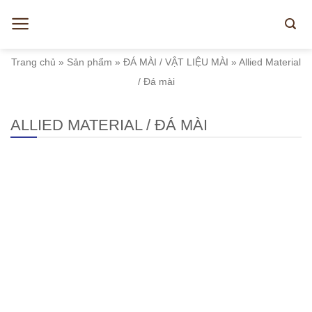
Skip
to
content
Trang chủ
»
Sản phẩm
»
ĐÁ MÀI / VẬT LIỆU MÀI
»
Allied Material
/ Đá mài
ALLIED MATERIAL / ĐÁ MÀI