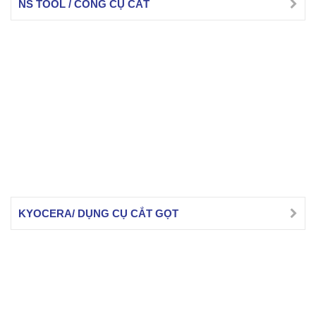
NS TOOL / CÔNG CỤ CẮT
KYOCERA/ DỤNG CỤ CẮT GỌT