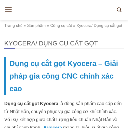
Skip
to
content
Trang chủ
»
Sản phẩm
»
Công cụ cắt
»
Kyocera/ Dụng cụ cắt gọt
KYOCERA/ DỤNG CỤ CẮT GỌT
Dụng cụ cắt gọt Kyocera – Giải
pháp gia công CNC chính xác
cao
Dụng cụ cắt gọt Kyocera
là dòng sản phẩm cao cấp đến
từ Nhật Bản, chuyên phục vụ gia công cơ khí chính xác.
Với sự kết hợp giữa chất lượng tiêu chuẩn Nhật Bản và
chi phí cạnh tranh,
Kyocera
mang lại hiệu suất gia công