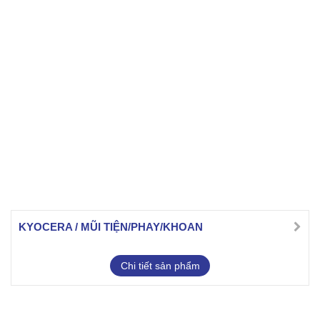
KYOCERA / MŨI TIỆN/PHAY/KHOAN
Chi tiết sản phẩm