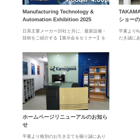
Manufacturing Technology &
TAKA
Automation Exhibition 2025
ショーの
日系主要メーカー20社と共に、最新設備・
平素よりKa
技術をご紹介する【展示会＆セミナー】を
だき誠にあ
開催します。 展示会場で様々な商品を見
に、70年
て、触って、聞いて、日々の課題の解決ヒ
メーカー・
ントが得られる貴重な機会です。 日本人だ
ートショー
けでなく、ベトナム人スタッ…
風…
ホームページリニューアルのお知ら
せ
平素より格別のお引き立てを賜り誠にあり