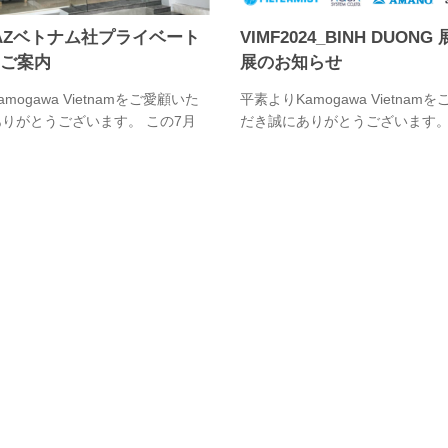
MAZベトナム社プライベート
VIMF2024_BINH DUON
ご案内
展のお知らせ
mogawa Vietnamをご愛顧いた
平素よりKamogawa Vietnam
りがとうございます。 この7月
だき誠にありがとうございます。
以上の歴史を誇る高精度CNC旋盤
VIMF2024_BINH DUONG展
TAKAMAZベトナム社のプライベ
す。 協働ロボットを用いて、ワ
が開催されます。 日本のお祭り
取り出し～測定の一連の流れを