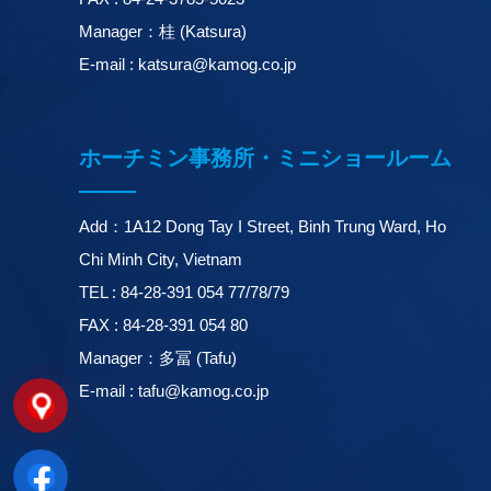
Manager：桂 (Katsura)
E-mail : katsura@kamog.co.jp
ホーチミン事務所・ミニショールーム
Add：1A12 Dong Tay I Street, Binh Trung Ward, Ho
Chi Minh City, Vietnam
TEL : 84-28-391 054 77/78/79
FAX : 84-28-391 054 80
Manager：多冨 (Tafu)
E-mail : tafu@kamog.co.jp