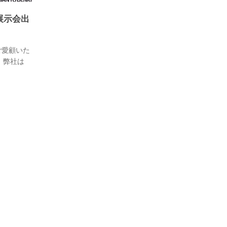
G 展示会出
をご愛顧いた
 弊社は
示会に出展しま
ーク投入～
自動化す…