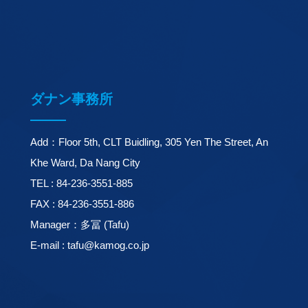
ダナン事務所
Add：Floor 5th, CLT Buidling, 305 Yen The Street, An
Khe Ward, Da Nang City
TEL : 84-236-3551-885
FAX : 84-236-3551-886
Manager：多冨 (Tafu)
E-mail : tafu@kamog.co.jp